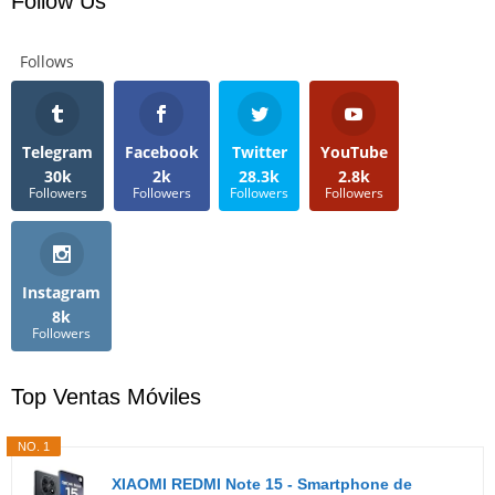
Follow Us
Follows
Telegram
Facebook
Twitter
YouTube
30k
2k
28.3k
2.8k
Followers
Followers
Followers
Followers
Instagram
8k
Followers
Top Ventas Móviles
NO. 1
XIAOMI REDMI Note 15 - Smartphone de