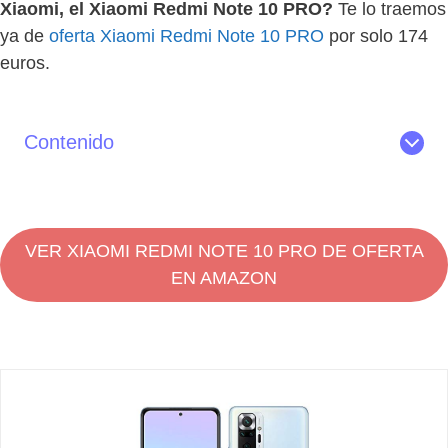
Xiaomi, el Xiaomi Redmi Note 10 PRO?
Te lo traemos
ya de
oferta Xiaomi Redmi Note 10 PRO
por solo 174
euros.
Contenido
Lo mejor del Redmi Note 10 Pro
Características del Xiaomi Redmi Note 10 Pro
Opinión sobre el Xiaomi Redmi Note 10 PRO
VER XIAOMI REDMI NOTE 10 PRO DE OFERTA
Review del Xiaomi Redmi Note 10 PRO
EN AMAZON
Dónde comprar el Redmi Note 10 PRO de oferta en
España
Las mejores fundas para el Xiaomi Redmi Note 10 Pro