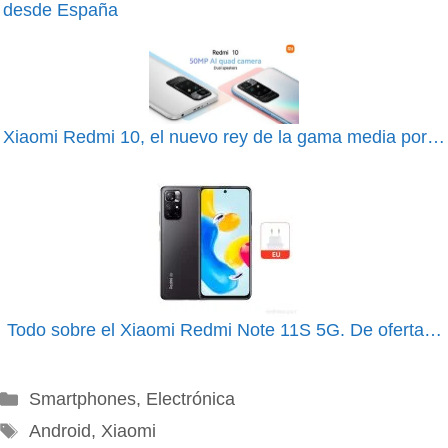
desde España
Xiaomi Redmi 10, el nuevo rey de la gama media por…
Todo sobre el Xiaomi Redmi Note 11S 5G. De oferta…
Categorías
Smartphones
,
Electrónica
Etiquetas
Android
,
Xiaomi