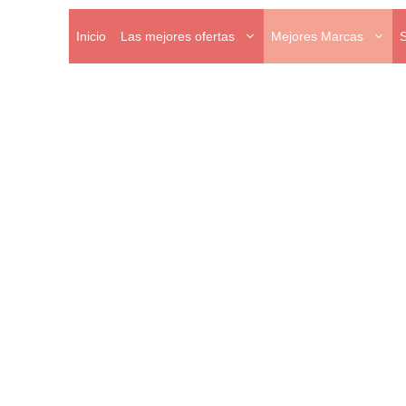
Inicio
Las mejores ofertas
Mejores Marcas
entas Resistentes al Mejor Precio
a líder en el suministro de equipos y herramientas
colaje y profesionales. Con el compromiso y la pasión