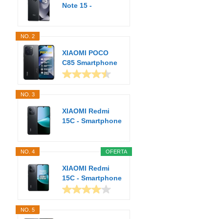
Note 15 -
Smartphone de
8+256GB...
NO. 2
XIAOMI POCO
C85 Smartphone
de 6+128GB
Negro...
NO. 3
XIAOMI Redmi
15C - Smartphone
de 4+128GB,
Cámara...
NO. 4
OFERTA
XIAOMI Redmi
15C - Smartphone
de 4+256GB,
Cámara...
NO. 5