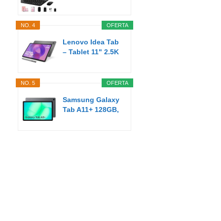
Pulgadas Android
AI...
NO. 4
OFERTA
Lenovo Idea Tab
– Tablet 11" 2.5K
(MediaTek...
NO. 5
OFERTA
Samsung Galaxy
Tab A11+ 128GB,
Tableta con IA...