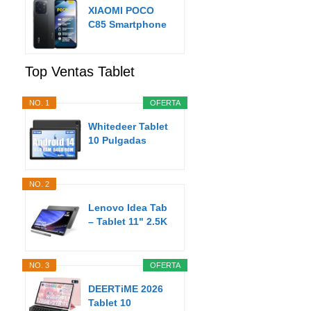
XIAOMI POCO
C85 Smartphone
de 8+256GB
Negro...
Top Ventas Tablet
NO. 1
OFERTA
Whitedeer Tablet
10 Pulgadas
Android Tablet
8GB...
NO. 2
Lenovo Idea Tab
– Tablet 11" 2.5K
(MediaTek...
NO. 3
OFERTA
DEERTiME 2026
Tablet 10