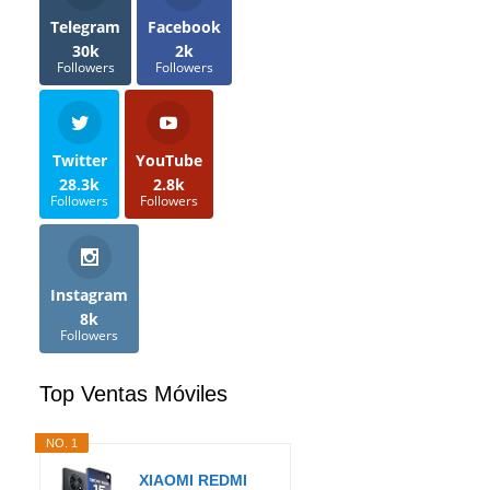
Telegram
Facebook
30k
2k
Followers
Followers
Twitter
YouTube
28.3k
2.8k
Followers
Followers
Instagram
8k
Followers
Top Ventas Móviles
NO. 1
XIAOMI REDMI