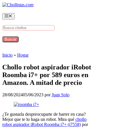
Saltar
al
contenido
Menú
Inicio
»
Hogar
Chollo robot aspirador iRobot
Roomba i7+ por 589 euros en
Amazon. A mitad de precio
28/08/2024
05/06/2023
por
Juan Solo
¿Te gustaría despreocuparte de barrer en casa?
Mejor que te lo haga un robot. Mira qué
chollo
robot aspirador iRobot Roomba i7+ (i7558)
por