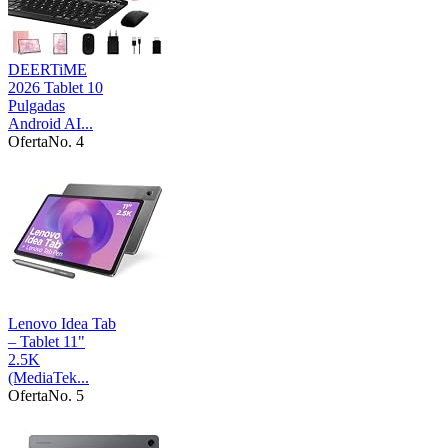
DEERTiME
2026 Tablet 10
Pulgadas
Android AI...
Oferta
No. 4
Lenovo Idea Tab
– Tablet 11"
2.5K
(MediaTek...
Oferta
No. 5