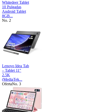
Whitedeer Tablet
10 Pulgadas
Android Tablet
8GB...
No. 2
Lenovo Idea Tab
– Tablet 11"
2.5K
(MediaTek...
Oferta
No. 3