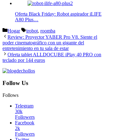
Oferta Black Friday: Robot aspirador iLIFE
A80 Plus…
Categorías
Etiquetas
Hogar
irobot
,
roomba
Review: Proyector YABER Pro V8. Siente el
poder cinematográfico con un gigante del
entretenimiento en tu sala de estar
Oferta tablet ALLDOCUBE iPlay 40 PRO con
teclado por 144 euros
Follow Us
Follows
Telegram
30k
Followers
Facebook
2k
Followers
Twitter