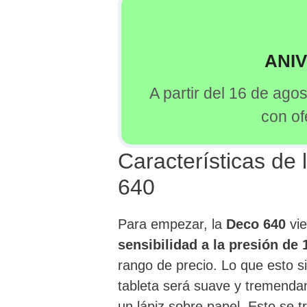
ANI
A partir del 16 de ago
con of
Características de 
640
Para empezar, la
Deco 640
vie
sensibilidad a la presión de
rango de precio. Lo que esto s
tableta será suave y tremenda
un lápiz sobre papel. Esto se 