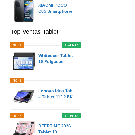
XIAOMI POCO
C85 Smartphone
de 8+256GB
Negro...
Top Ventas Tablet
NO. 1
OFERTA
Whitedeer Tablet
10 Pulgadas
Android Tablet
8GB...
NO. 2
Lenovo Idea Tab
– Tablet 11" 2.5K
(MediaTek...
NO. 3
OFERTA
DEERTiME 2026
Tablet 10