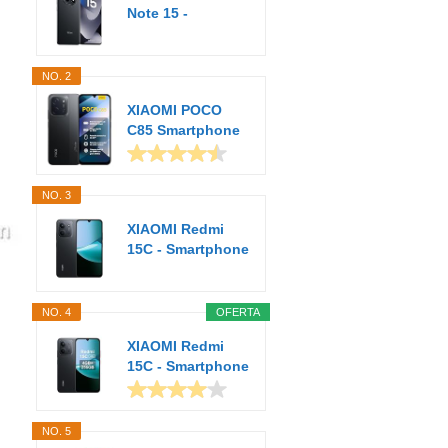
Note 15 -
Smartphone de
8+256GB...
NO. 2
XIAOMI POCO
C85 Smartphone
de 6+128GB
Negro...
NO. 3
XIAOMI Redmi
15C - Smartphone
de 4+128GB,
Cámara...
NO. 4
OFERTA
XIAOMI Redmi
15C - Smartphone
de 4+256GB,
Cámara...
NO. 5