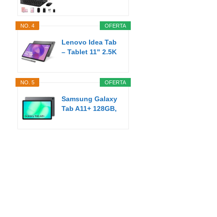
Pulgadas Android
AI...
NO. 4
OFERTA
Lenovo Idea Tab
– Tablet 11" 2.5K
(MediaTek...
NO. 5
OFERTA
Samsung Galaxy
Tab A11+ 128GB,
Tableta con IA...