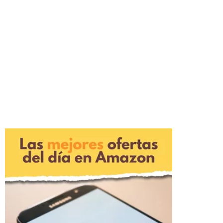
¡Caza el chollo del año! Analizamos el Blackview
GamiBook 8, un brutal portátil con Ryzen 7 y 16GB de
RAM que hunde su precio a solo 607 euros. Ahorra 160
euros y llévate una bestia para trabajar o jugar sin
arruinarte. Descubre todas sus ventajas aquí.