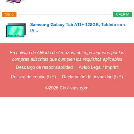
NO. 5
OFERTA
Samsung Galaxy Tab A11+ 128GB, Tableta con
IA...
En calidad de Afiliado de Amazon, obtengo ingresos por las
compras adscritas que cumplen los requisitos aplicables
Descargo de responsabilidad
Aviso Legal / Imprint
Política de cookie (UE)
Declaración de privacidad (UE)
©2026 Chollistas.com