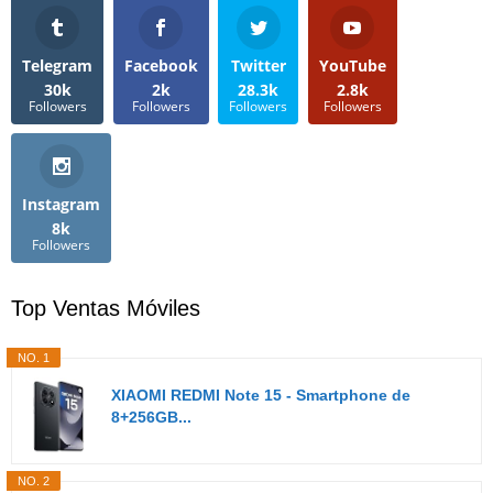
Telegram
Facebook
Twitter
YouTube
30k
2k
28.3k
2.8k
Followers
Followers
Followers
Followers
Instagram
8k
Followers
Top Ventas Móviles
NO. 1
XIAOMI REDMI Note 15 - Smartphone de
8+256GB...
NO. 2