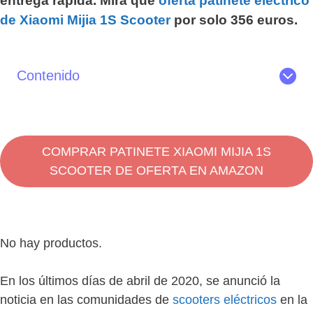
entrega rápida. Mira qué
oferta patinete eléctrico
de Xiaomi Mijia 1S Scooter
por solo 356 euros.
Contenido
Características del Scooter Xiaomi Mijia 1S
Opinión sobre el Xiaomi Mijia 1S. ¿Merece la pena?
Especificaciones del patinete eléctrico Xiaomi Mijia 1S
COMPRAR PATINETE XIAOMI MIJIA 1S
Review del patinete eléctrico de Xiaomi Mijia 1S
SCOOTER DE OFERTA EN AMAZON
Dónde comprar el patinete eléctrico Xiaomi Mijia 1S
Electric Scooter
No hay productos.
En los últimos días de abril de 2020, se anunció la
noticia en las comunidades de
scooters eléctricos
en la