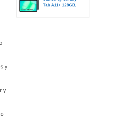
Tab A11+ 128GB,
Tableta con IA...
o
es y
r y
so