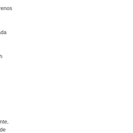
frenos
ada
h
nte,
 de