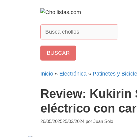
Saltar
al
contenido
Inicio
»
Electrónica
»
Patinetes y Bicicl
Review: Kukirin 
eléctrico con car
26/05/2025
25/03/2024
por
Juan Solo