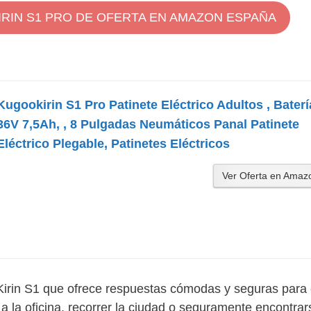
IRIN S1 PRO DE OFERTA EN AMAZON ESPAÑA
ce la pena?
 son las nuevas opciones de movilidad urbana
rta en España
Kugookirin S1 Pro Patinete Eléctrico Adultos , Baterí
36V 7,5Ah, , 8 Pulgadas Neumáticos Panal Patinete
Eléctrico Plegable, Patinetes Eléctricos
Ver Oferta en Amaz
irin S1 que ofrece respuestas cómodas y seguras para 
 a la oficina, recorrer la ciudad o seguramente encontrar