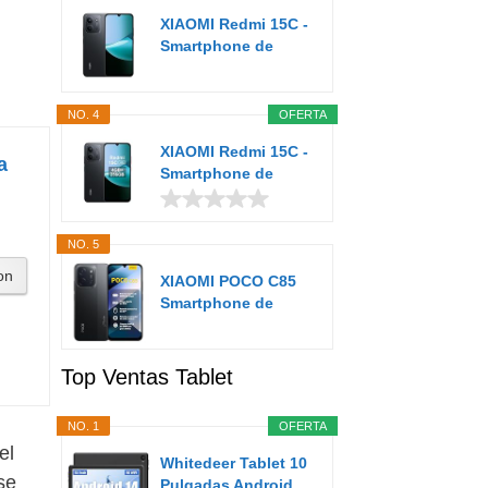
XIAOMI Redmi 15C -
Smartphone de
4+128GB, Cámara...
NO. 4
OFERTA
XIAOMI Redmi 15C -
a
Smartphone de
4+256GB, Cámara...
NO. 5
on
XIAOMI POCO C85
Smartphone de
8+256GB Negro...
Top Ventas Tablet
NO. 1
OFERTA
el
Whitedeer Tablet 10
se
Pulgadas Android