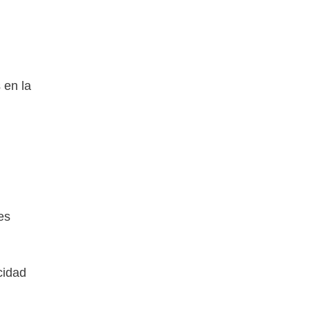
 en la
 es
cidad