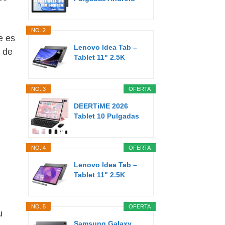
Tablet 8GB...
NO. 2
e es
Lenovo Idea Tab –
 de
Tablet 11" 2.5K
(MediaTek...
NO. 3
OFERTA
DEERTiME 2026
Tablet 10 Pulgadas
Android AI...
NO. 4
OFERTA
Lenovo Idea Tab –
Tablet 11" 2.5K
(MediaTek...
NO. 5
OFERTA
u
Samsung Galaxy