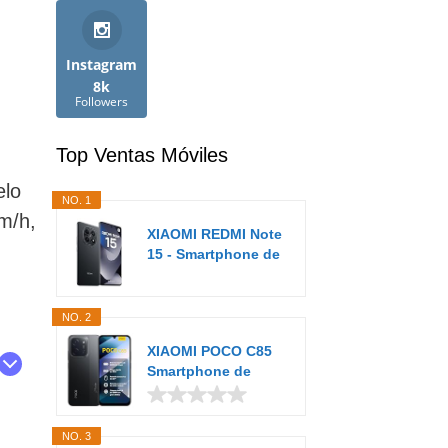
Instagram
8k
Followers
Top Ventas Móviles
elo
NO. 1
m/h,
XIAOMI REDMI Note
15 - Smartphone de
8+256GB...
NO. 2
XIAOMI POCO C85
Smartphone de
6+128GB Negro...
NO. 3