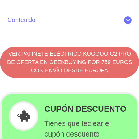
Contenido
¿Quién debería comprar un Kugoo G2 Pro?
La marca KUGOO
KUGOO ES2: Características
VER PATINETE ELÉCTRICO KUGGOO G2 PRO
Velocidad y aceleración
DE OFERTA EN GEEKBUYING POR 759 EUROS
Desniveles
CON ENVÍO DESDE EUROPA
Autonomía
Motor y potencia
Batería y carga
Luces y conducción nocturna
CUPÓN DESCUENTO
Seguridad de los frenos
Suspensión
Tienes que teclear el
Neumáticos y ruedas
cupón descuento
Controles y pantalla