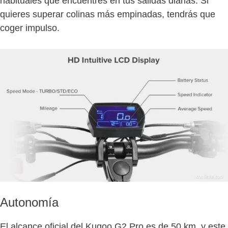
habituales que encuentres en tus salidas diarias. Si
quieres superar colinas más empinadas, tendrás que
coger impulso.
Autonomía
El alcance oficial del Kugoo G2 Pro es de 50 km, y este