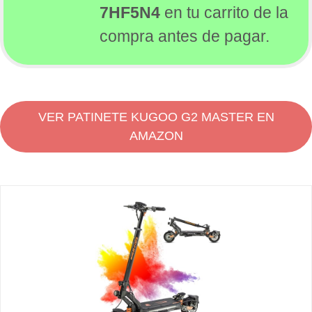
7HF5N4
en tu carrito de la
Especificaciones
compra antes de pagar.
Opinión sobre el KUGOO G2 PRO
Kugoo G2 Pro opiniones
Review del KUGOO G2 PRO
Dónde comprar el KUGOO G2 PRO en España de
oferta
VER PATINETE KUGOO G2 MASTER EN
AMAZON