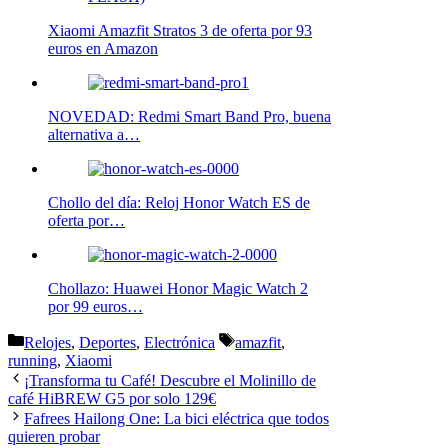
Xiaomi Amazfit Stratos 3 de oferta por 93
euros en Amazon
NOVEDAD: Redmi Smart Band Pro, buena
alternativa a…
Chollo del día: Reloj Honor Watch ES de
oferta por…
Chollazo: Huawei Honor Magic Watch 2
por 99 euros…
Categorías
Etiquetas
Relojes
,
Deportes
,
Electrónica
amazfit
,
running
,
Xiaomi
¡Transforma tu Café! Descubre el Molinillo de
café HiBREW G5 por solo 129€
Fafrees Hailong One: La bici eléctrica que todos
quieren probar