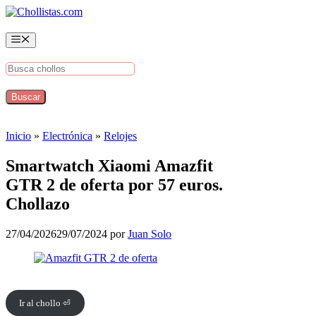
Saltar
al
contenido
Menú
Inicio
»
Electrónica
»
Relojes
Smartwatch Xiaomi Amazfit
GTR 2 de oferta por 57 euros.
Chollazo
27/04/2026
29/07/2024
por
Juan Solo
Ir al chollo ⏎