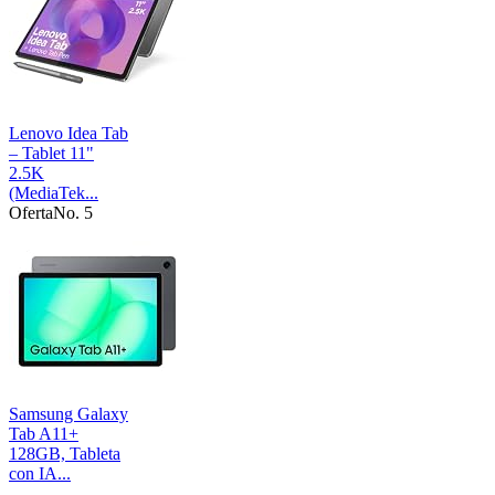
Lenovo Idea Tab
– Tablet 11"
2.5K
(MediaTek...
Oferta
No. 5
Samsung Galaxy
Tab A11+
128GB, Tableta
con IA...