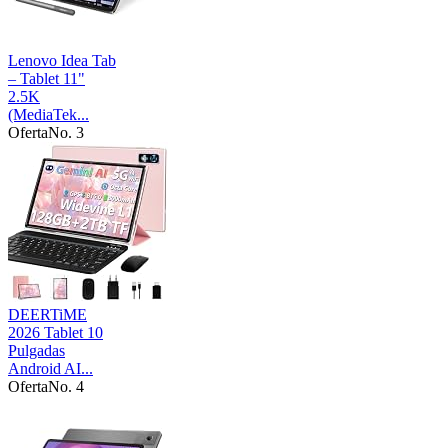
Lenovo Idea Tab
– Tablet 11"
2.5K
(MediaTek...
Oferta
No. 3
DEERTiME
2026 Tablet 10
Pulgadas
Android AI...
Oferta
No. 4