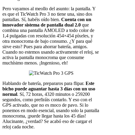
Pero vayamos al meollo del asunto: la pantalla. Y
es que el TicWatch Pro 3 no tiene una, sino dos
pantallas. Sí, habéis oído bien.
Cuenta con un
innovador sistema de pantalla dual 2.0
que
combina una pantalla AMOLED a todo color de
1,4 pulgadas con resolución 454×454 píxeles, y
otra monocroma de bajo consumo. ¿Y para qué
sirve esto? Pues para ahorrar batería, amigos.
Cuando no estemos usando activamente el reloj, se
activa la pantalla monocroma que consume
muchísimo menos. ¡Ingenioso, eh!
Hablando de batería, prepararos para flipar.
Este
bicho puede aguantar hasta 3 días con un uso
normal
. Sí, 72 horas, 4320 minutos o 259200
segundos, como prefiráis contarlo. Y eso con el
GPS activado, que no es moco de pavo. Si lo
ponemos en modo esencial, usando solo la pantalla
monocroma, ¡puede llegar hasta los 45 días!
Alucinante, ¿verdad? Se acabó eso de cargar el
reloj cada noche.