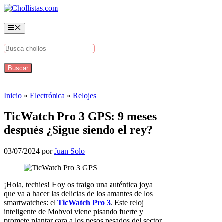
Saltar
al
contenido
Menú
Inicio
»
Electrónica
»
Relojes
TicWatch Pro 3 GPS: 9 meses
después ¿Sigue siendo el rey?
03/07/2024
por
Juan Solo
¡Hola, techies! Hoy os traigo una auténtica joya
que va a hacer las delicias de los amantes de los
smartwatches: el
TicWatch Pro 3
. Este reloj
inteligente de Mobvoi viene pisando fuerte y
promete plantar cara a los pesos pesados del sector.