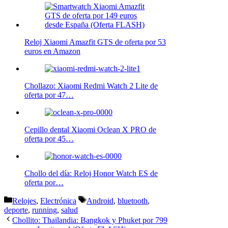
Reloj Xiaomi Amazfit GTS de oferta por 53
euros en Amazon
Chollazo: Xiaomi Redmi Watch 2 Lite de
oferta por 47…
Cepillo dental Xiaomi Oclean X PRO de
oferta por 45…
Chollo del día: Reloj Honor Watch ES de
oferta por…
Categorías
Etiquetas
Relojes
,
Electrónica
Android
,
bluetooth
,
deporte
,
running
,
salud
Chollito: Thailandia: Bangkok y Phuket por 799