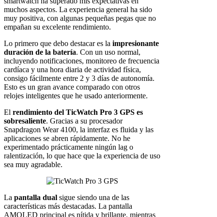
smartwatch ha superado mis expectativas en
muchos aspectos. La experiencia general ha sido
muy positiva, con algunas pequeñas pegas que no
empañan su excelente rendimiento.
Lo primero que debo destacar es la
impresionante
duración de la batería
. Con un uso normal,
incluyendo notificaciones, monitoreo de frecuencia
cardíaca y una hora diaria de actividad física,
consigo fácilmente entre 2 y 3 días de autonomía.
Esto es un gran avance comparado con otros
relojes inteligentes que he usado anteriormente.
El
rendimiento del TicWatch Pro 3 GPS es
sobresaliente
. Gracias a su procesador
Snapdragon Wear 4100, la interfaz es fluida y las
aplicaciones se abren rápidamente. No he
experimentado prácticamente ningún lag o
ralentización, lo que hace que la experiencia de uso
sea muy agradable.
La
pantalla dual
sigue siendo una de las
características más destacadas. La pantalla
AMOLED principal es nítida y brillante, mientras