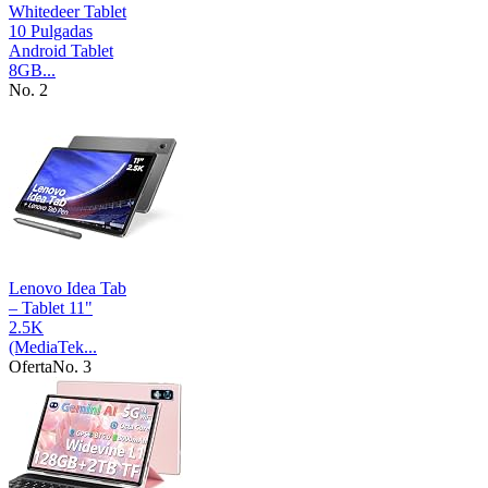
Whitedeer Tablet
10 Pulgadas
Android Tablet
8GB...
No. 2
Lenovo Idea Tab
– Tablet 11"
2.5K
(MediaTek...
Oferta
No. 3