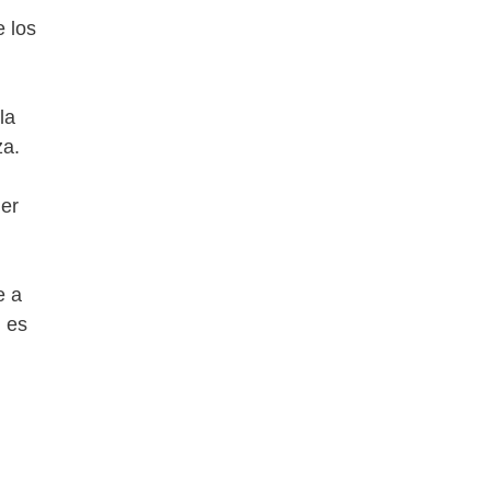
e los
la
za.
ier
e a
u es