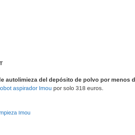
T
de autolimieza del depósito de polvo por menos 
robot aspirador Imou
por solo 318 euros.
impieza Imou