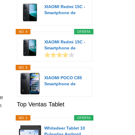
XIAOMI Redmi 15C -
Smartphone de
4+128GB, Cámara...
NO. 4
OFERTA
XIAOMI Redmi 15C -
Smartphone de
4+256GB, Cámara...
NO. 5
XIAOMI POCO C85
Smartphone de
8+256GB Negro...
de
Top Ventas Tablet
n
NO. 1
OFERTA
Whitedeer Tablet 10
Pulgadas Android