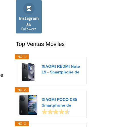
Instagram
8k
Followers
Top Ventas Móviles
NO. 1
XIAOMI REDMI Note
15 - Smartphone de
de
8+256GB...
NO. 2
XIAOMI POCO C85
Smartphone de
6+128GB Negro...
NO. 3