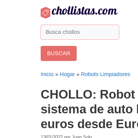
Saltar
al
contenido
Inicio
»
Hogar
»
Robots Limpiadores
CHOLLO: Robot 
sistema de auto 
euros desde Eu
13/01/2022
por
Juan Solo