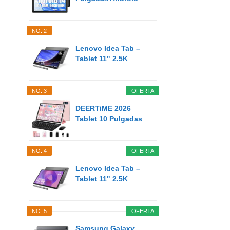
Tablet 8GB...
NO. 2
Lenovo Idea Tab –
Tablet 11" 2.5K
(MediaTek...
NO. 3
OFERTA
DEERTiME 2026
Tablet 10 Pulgadas
Android AI...
NO. 4
OFERTA
Lenovo Idea Tab –
Tablet 11" 2.5K
(MediaTek...
NO. 5
OFERTA
Samsung Galaxy