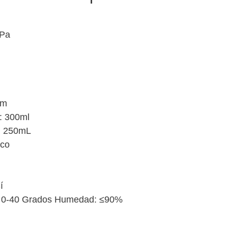
0Pa
cm
: 300ml
: 250mL
ico
í
a: 0-40 Grados Humedad: ≤90%