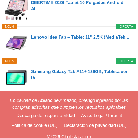
DEERTiME 2026 Tablet 10 Pulgadas Android
AI...
NO. 4
OFERTA
Lenovo Idea Tab – Tablet 11" 2.5K (MediaTek...
NO. 5
OFERTA
Samsung Galaxy Tab A11+ 128GB, Tableta con
IA...
En calidad de Afiliado de Amazon, obtengo ingresos por las
compras adscritas que cumplen los requisitos aplicables
Descargo de responsabilidad
Aviso Legal / Imprint
Política de cookie (UE)
Declaración de privacidad (UE)
©2026 Chollistas.com