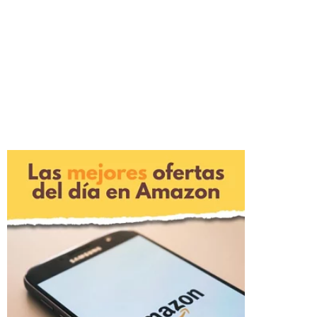
Descubre el ILIFE G9 Pro: robot aspirador y
friegasuelos 2 en 1 con estación de autovaciado.
3000Pa de succión, 100 minutos de autonomía y bolsa
de 2.5L. Compatible con Alexa y Google Home.
Limpieza inteligente para pelo de mascotas, alfombras
y suelos duros. ¡Oferta especial a 129€!