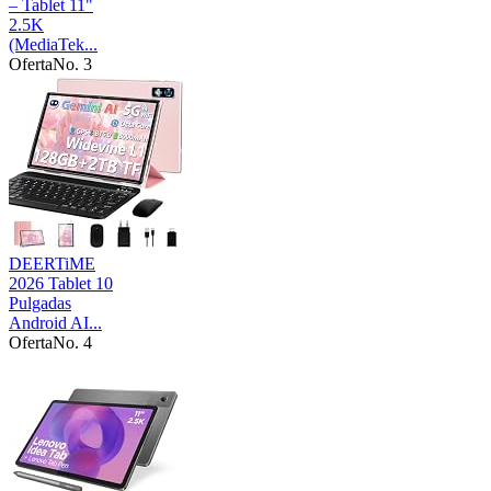
– Tablet 11"
2.5K
(MediaTek...
Oferta
No. 3
DEERTiME
2026 Tablet 10
Pulgadas
Android AI...
Oferta
No. 4