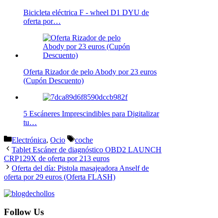
Bicicleta eléctrica F - wheel D1 DYU de
oferta por…
Oferta Rizador de pelo Abody por 23 euros
(Cupón Descuento)
5 Escáneres Imprescindibles para Digitalizar
tu…
Categorías
Etiquetas
Electrónica
,
Ocio
coche
Tablet Escáner de diagnóstico OBD2 LAUNCH
CRP129X de oferta por 213 euros
Oferta del día: Pistola masajeadora Anself de
oferta por 29 euros (Oferta FLASH)
Follow Us