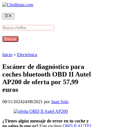
Saltar
al
contenido
Menú
Inicio
»
Electrónica
Escáner de diagnóstico para
coches bluetooth OBD II Autel
AP200 de oferta por 57,99
euros
08/11/2024
24/08/2021
por
Juan Solo
¿Tienes algún mensaje de error en tu coche y
no sabes lo que es?
Este escáner
OBD II AUTEL