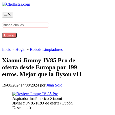
Saltar
al
contenido
Menú
Inicio
»
Hogar
»
Robots Limpiadores
Xiaomi Jimmy JV85 Pro de
oferta desde Europa por 199
euros. Mejor que la Dyson v11
19/08/2024
14/08/2024
por
Juan Solo
Aspirador Inalámbrico Xiaomi
JIMMY JV85 PRO de oferta (Cupón
Descuento)