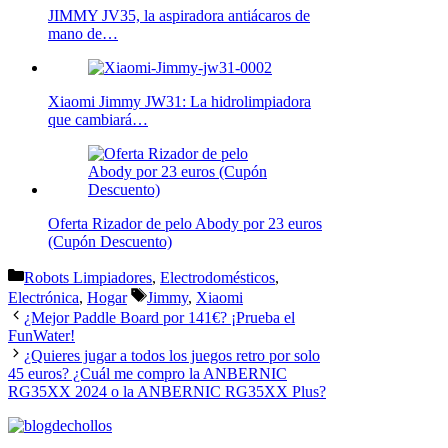
JIMMY JV35, la aspiradora antiácaros de
mano de…
Xiaomi Jimmy JW31: La hidrolimpiadora
que cambiará…
Oferta Rizador de pelo Abody por 23 euros
(Cupón Descuento)
Categorías
Robots Limpiadores
,
Electrodomésticos
,
Etiquetas
Electrónica
,
Hogar
Jimmy
,
Xiaomi
¿Mejor Paddle Board por 141€? ¡Prueba el
FunWater!
¿Quieres jugar a todos los juegos retro por solo
45 euros? ¿Cuál me compro la ANBERNIC
RG35XX 2024 o la ANBERNIC RG35XX Plus?