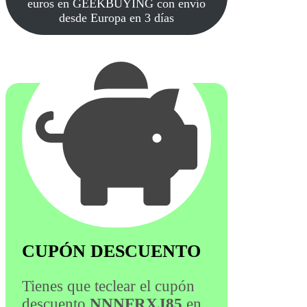
euros en GEEKBUYING con envío
desde Europa en 3 días
CUPÓN DESCUENTO
Tienes que teclear el cupón
descuento
NNNFRXJ85
en