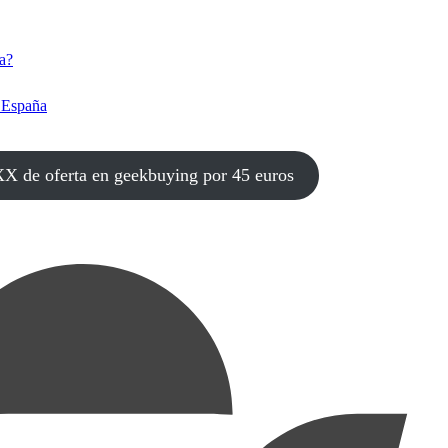
a?
 España
e oferta en geekbuying por 45 euros