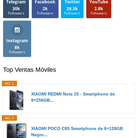
Telegram
Facebook
Twitter
YouTube
30k
2k
28.3k
2.8k
Followers
Followers
Followers
Followers
Instagram
8k
Followers
Top Ventas Móviles
NO. 1
XIAOMI REDMI Note 15 - Smartphone de
8+256GB...
NO. 2
XIAOMI POCO C85 Smartphone de 6+128GB
Negro...