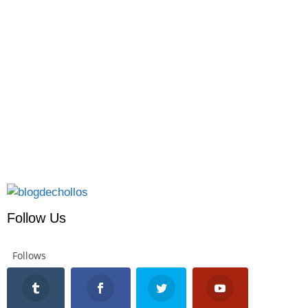
Descubre el POCO F5 Pro: un smartphone con pantalla
2K, cámara de 64 MP, y carga rápida a un precio
inigualable de solo 456€. Excelente rendimiento,
autonomía superior y tecnología 5G. ¡No pierdas esta
oportunidad!
Follow Us
Follows