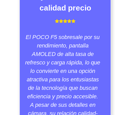
calidad precio
El POCO F5 sobresale por su
rendimiento, pantalla
AMOLED de alta tasa de
refresco y carga rápida, lo que
lo convierte en una opción
atractiva para los entusiastas
de la tecnología que buscan
eficiencia y precio accesible.
A pesar de sus detalles en
cámara, su relación calidad-