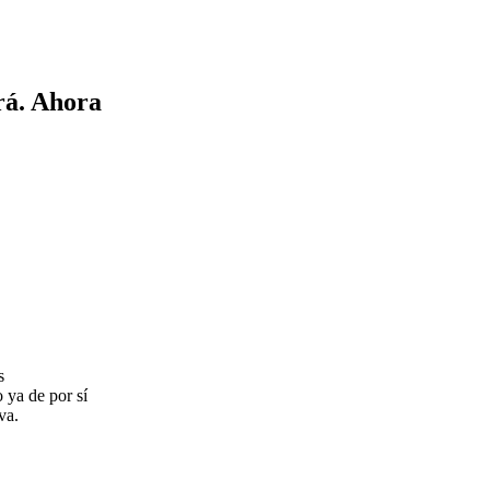
rá. Ahora
s
 ya de por sí
va.