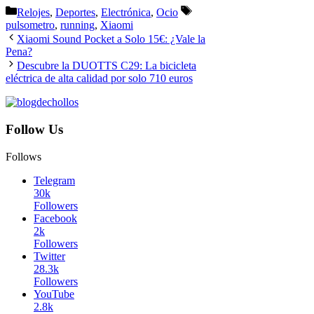
Categorías
Etiquetas
Relojes
,
Deportes
,
Electrónica
,
Ocio
pulsometro
,
running
,
Xiaomi
Xiaomi Sound Pocket a Solo 15€: ¿Vale la
Pena?
Descubre la DUOTTS C29: La bicicleta
eléctrica de alta calidad por solo 710 euros
Follow Us
Follows
Telegram
30k
Followers
Facebook
2k
Followers
Twitter
28.3k
Followers
YouTube
2.8k