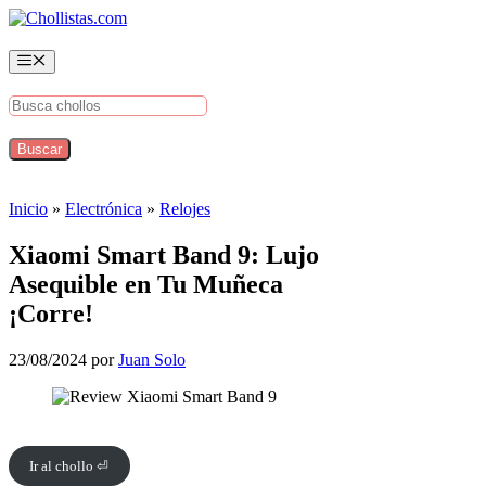
Saltar
al
contenido
Menú
Inicio
»
Electrónica
»
Relojes
Xiaomi Smart Band 9: Lujo
Asequible en Tu Muñeca
¡Corre!
23/08/2024
por
Juan Solo
Ir al chollo ⏎