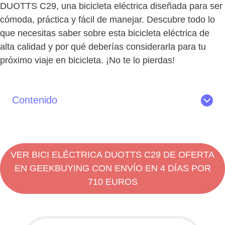
DUOTTS C29, una bicicleta eléctrica diseñada para ser
cómoda, práctica y fácil de manejar. Descubre todo lo
que necesitas saber sobre esta bicicleta eléctrica de
alta calidad y por qué deberías considerarla para tu
próximo viaje en bicicleta. ¡No te lo pierdas!
Contenido
Lo mejor de la DUOTTS C29
Características de la DUOTTS C29
Diseño y apariencia
VER BICI ELÉCTRICA DUOTTS C29 DE OFERTA
Especificaciones y seguridad
EN GEEKBUYING CON ENVÍO EN 4 DÍAS POR
Experiencia de conducción de la DUOTTS C29:
710 EUROS
DUOTTS C29 Test
¿Es esta bicicleta eléctrica de montaña para ti?
Pros y contras de la DUOTTS C29