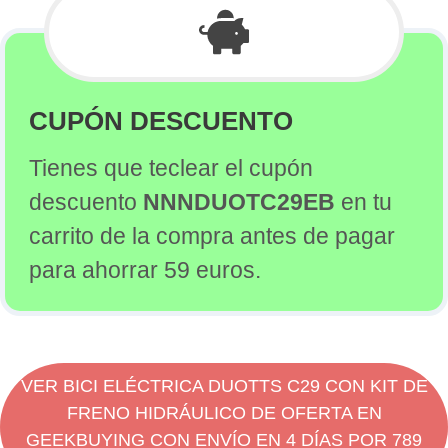
Pros
Contras
La marca DUOTTS
DUOTTS C29 Review en vídeo
CUPÓN DESCUENTO
Dónde comprar la DUOTTS C29 de oferta en España
Tienes que teclear el cupón
descuento
NNNDUOTC29EB
en tu
carrito de la compra antes de pagar
para ahorrar 59 euros.
VER BICI ELÉCTRICA DUOTTS C29 CON KIT DE
FRENO HIDRÁULICO DE OFERTA EN
GEEKBUYING CON ENVÍO EN 4 DÍAS POR 789