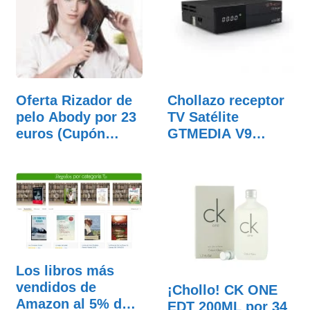
Oferta Rizador de
Chollazo receptor
pelo Abody por 23
TV Satélite
euros (Cupón
GTMEDIA V9
Descuento)
Super por…
Los libros más
vendidos de
¡Chollo! CK ONE
Amazon al 5% de
EDT 200ML por 34