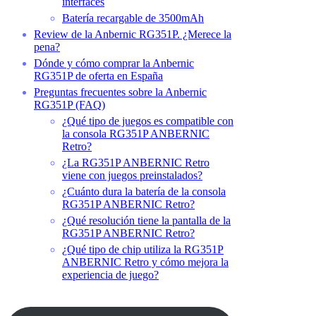
interfaces
Batería recargable de 3500mAh
Review de la Anbernic RG351P. ¿Merece la
pena?
Dónde y cómo comprar la Anbernic
RG351P de oferta en España
Preguntas frecuentes sobre la Anbernic
RG351P (FAQ)
¿Qué tipo de juegos es compatible con
la consola RG351P ANBERNIC
Retro?
¿La RG351P ANBERNIC Retro
viene con juegos preinstalados?
¿Cuánto dura la batería de la consola
RG351P ANBERNIC Retro?
¿Qué resolución tiene la pantalla de la
RG351P ANBERNIC Retro?
¿Qué tipo de chip utiliza la RG351P
ANBERNIC Retro y cómo mejora la
experiencia de juego?