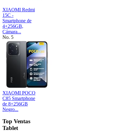
XIAOMI Redmi
15C -
Smartphone de
4+256GB,
Cámara...
No. 5
XIAOMI POCO
C85 Smartphone
de 8+256GB
Negro...
Top Ventas
Tablet