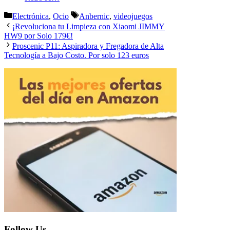
Categorías
Etiquetas
Electrónica
,
Ocio
Anbernic
,
videojuegos
¡Revoluciona tu Limpieza con Xiaomi JIMMY
HW9 por Solo 179€!
Proscenic P11: Aspiradora y Fregadora de Alta
Tecnología a Bajo Costo. Por solo 123 euros
Follow Us