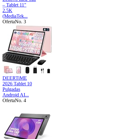
– Tablet 11"
2.5K
(MediaTek...
Oferta
No. 3
DEERTiME
2026 Tablet 10
Pulgadas
Android AI...
Oferta
No. 4