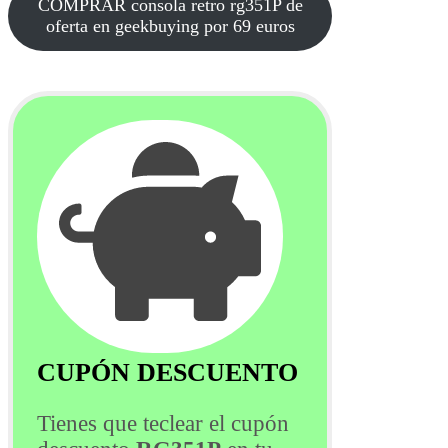
COMPRAR consola retro rg351P de
oferta en geekbuying por 69 euros
CUPÓN DESCUENTO
Tienes que teclear el cupón