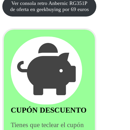
Ver consola retro Anbernic RG351P
de oferta en geekbuying por 69 euros
CUPÓN DESCUENTO
Tienes que teclear el cupón