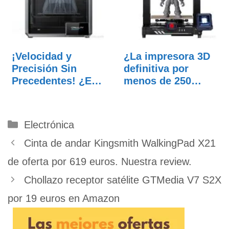
¡Velocidad y
¿La impresora 3D
Precisión Sin
definitiva por
Precedentes! ¿Es
menos de 250
la…
euros?…
Categorías
Electrónica
Cinta de andar Kingsmith WalkingPad X21
de oferta por 619 euros. Nuestra review.
Chollazo receptor satélite GTMedia V7 S2X
por 19 euros en Amazon