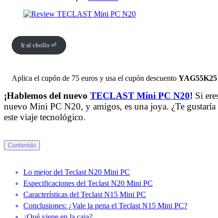
Ir al chollo ⏎
Aplica el cupón de 75 euros y usa el cupón descuento
YAG55K25
¡Hablemos del nuevo
TECLAST Mini PC N20
!
Si ere
nuevo Mini PC N20, y amigos, es una joya. ¿Te gustaría 
este viaje tecnológico.
Contenido
Lo mejor del Teclast N20 Mini PC
Especificaciones del Teclast N20 Mini PC
Características del Teclast N15 Mini PC
Conclusiones: ¿Vale la pena el Teclast N15 Mini PC?
¿Qué viene en la caja?