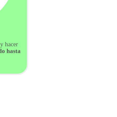
 y hacer
do hasta