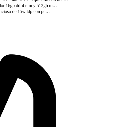
 16gb ddr4 ram y 512gb m…
ioso de 15w tdp con pc…