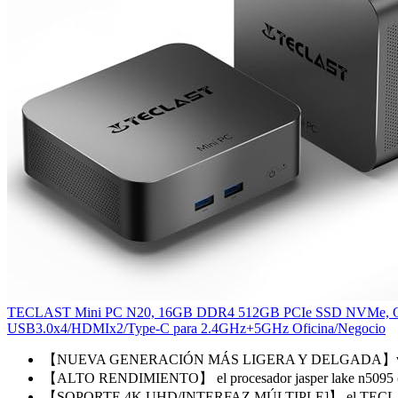
TECLAST Mini PC N20, 16GB DDR4 512GB PCIe SSD NVMe, Orden
USB3.0x4/HDMIx2/Type-C para 2.4GHz+5GHz Oficina/Negocio
【NUEVA GENERACIÓN MÁS LIGERA Y DELGADA】versión 
【ALTO RENDIMIENTO】 el procesador jasper lake n5095 (
【SOPORTE 4K UHD/INTERFAZ MÚLTIPLE]】 el TECLAST m