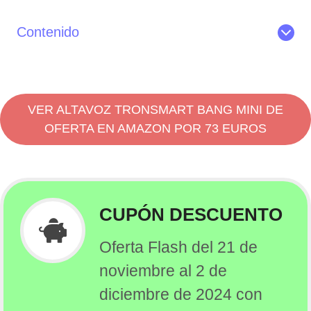
Contenido
Lo mejor del Tronsmart Bang Mini
Características del altavoz bluetooth Tronsmart Bang
Mini
Diseño
VER ALTAVOZ TRONSMART BANG MINI DE
Funcionamiento del Tronsmart Bang Mini
OFERTA EN AMAZON POR 73 EUROS
Iluminación LED
Duración de la batería
El sonido del Tronsmart Bang Mini
¿Merece la pena comprar el Tronsmart Bang Mini?
CUPÓN DESCUENTO
Review del altavoz bluetooth Tronsmart Bang Mini 50W
Oferta Flash del 21 de
Dónde comprar el Tronsmart Bang Mini de oferta en
España
noviembre al 2 de
diciembre de 2024 con