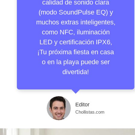
calidad de sonido clara
(modo SoundPulse EQ) y
muchos extras inteligentes,
como NFC, iluminación
LED y certificación IPX6,
¡Tu próxima fiesta en casa
o en la playa puede ser
divertida!
Editor
Chollistas.com