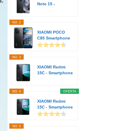
Note 15 -
Smartphone de
8+256GB...
NO. 2
XIAOMI POCO
C85 Smartphone
de 6+128GB
Negro...
NO. 3
XIAOMI Redmi
15C - Smartphone
de 4+128GB,
Cámara...
NO. 4
OFERTA
XIAOMI Redmi
15C - Smartphone
de 4+256GB,
Cámara...
NO. 5