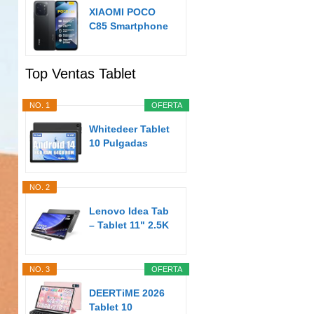
XIAOMI POCO
C85 Smartphone
de 8+256GB
Negro...
Top Ventas Tablet
NO. 1
OFERTA
Whitedeer Tablet
10 Pulgadas
Android Tablet
8GB...
NO. 2
Lenovo Idea Tab
– Tablet 11" 2.5K
(MediaTek...
NO. 3
OFERTA
DEERTiME 2026
Tablet 10