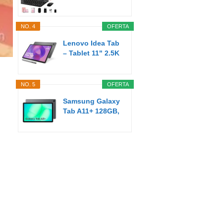
Pulgadas Android
AI...
NO. 4
OFERTA
Lenovo Idea Tab
– Tablet 11" 2.5K
(MediaTek...
NO. 5
OFERTA
Samsung Galaxy
Tab A11+ 128GB,
Tableta con IA...