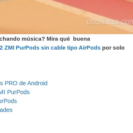
uchando música? Mira qué buena
.2 ZMI PurPods sin cable tipo AirPods
por solo
ds PRO de Android
ZMI PurPods
PurPods
dades