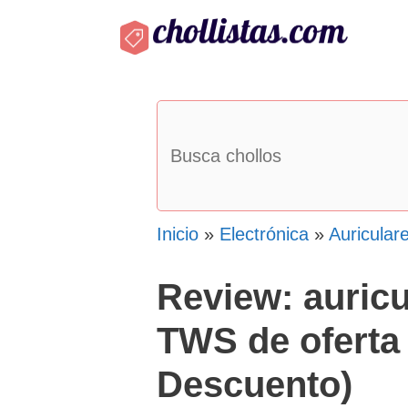
Saltar
al
contenido
Inicio
»
Electrónica
»
Auricular
Review: auric
TWS de oferta
Descuento)