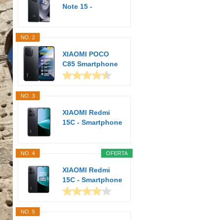
Note 15 -
Smartphone de
8+256GB...
NO. 2
XIAOMI POCO
C85 Smartphone
de 6+128GB
Negro...
NO. 3
XIAOMI Redmi
15C - Smartphone
de 4+128GB,
Cámara...
NO. 4
OFERTA
XIAOMI Redmi
15C - Smartphone
de 4+256GB,
Cámara...
NO. 5