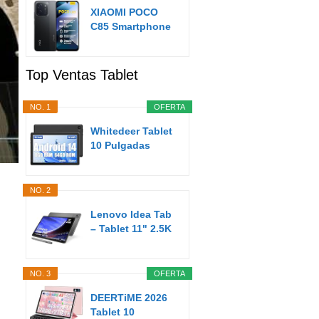
XIAOMI POCO
C85 Smartphone
de 8+256GB
Negro...
Top Ventas Tablet
NO. 1
OFERTA
Whitedeer Tablet
10 Pulgadas
Android Tablet
8GB...
NO. 2
Lenovo Idea Tab
– Tablet 11" 2.5K
(MediaTek...
NO. 3
OFERTA
DEERTiME 2026
Tablet 10