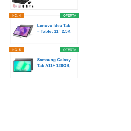
Pulgadas Android
AI...
NO. 4
OFERTA
Lenovo Idea Tab
– Tablet 11" 2.5K
(MediaTek...
NO. 5
OFERTA
Samsung Galaxy
Tab A11+ 128GB,
Tableta con IA...