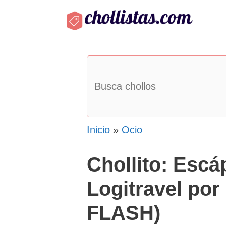
Saltar
al
contenido
Inicio
»
Ocio
Chollito: Esc
Logitravel por
FLASH)