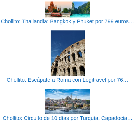
Chollito: Thailandia: Bangkok y Phuket por 799 euros…
Chollito: Escápate a Roma con Logitravel por 76…
Chollito: Circuito de 10 días por Turquía, Capadocia…