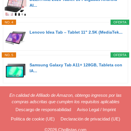
AI...
NO. 4
OFERTA
Lenovo Idea Tab – Tablet 11" 2.5K (MediaTek...
NO. 5
OFERTA
Samsung Galaxy Tab A11+ 128GB, Tableta con
IA...
En calidad de Afiliado de Amazon, obtengo ingresos por las
compras adscritas que cumplen los requisitos aplicables
Descargo de responsabilidad
Aviso Legal / Imprint
Política de cookie (UE)
Declaración de privacidad (UE)
©2026 Chollistas.com