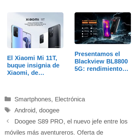
Presentamos el
El Xiaomi Mi 11T,
Blackview BL8800
buque insignia de
5G: rendimiento
Xiaomi, de…
de…
Categorías
Smartphones
,
Electrónica
Etiquetas
Android
,
doogee
Doogee S89 PRO, el nuevo jefe entre los
móviles más aventureros. Oferta de