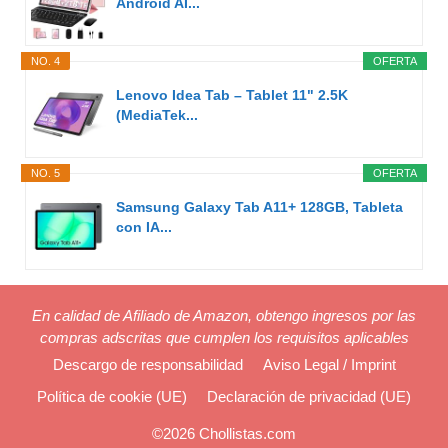
Android AI...
NO. 4
OFERTA
Lenovo Idea Tab – Tablet 11" 2.5K
(MediaTek...
NO. 5
OFERTA
Samsung Galaxy Tab A11+ 128GB, Tableta
con IA...
En calidad de Afiliado de Amazon, obtengo ingresos por las
compras adscritas que cumplen los requisitos aplicables
Descargo de responsabilidad
Aviso Legal / Imprint
Política de cookie (UE)
Declaración de privacidad (UE)
©2026 Chollistas.com