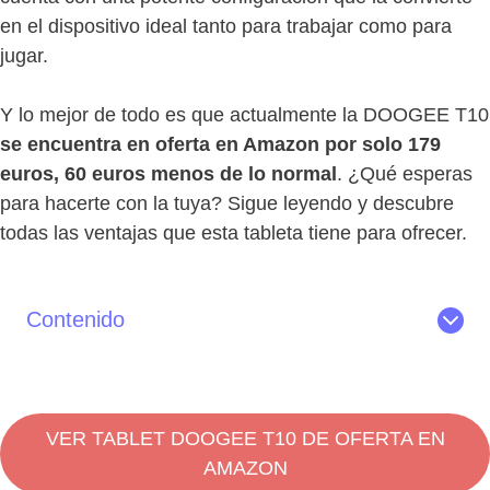
en el dispositivo ideal tanto para trabajar como para
jugar.
Y lo mejor de todo es que actualmente la DOOGEE T10
se encuentra en oferta en Amazon por solo 179
euros, 60 euros menos de lo normal
. ¿Qué esperas
para hacerte con la tuya? Sigue leyendo y descubre
todas las ventajas que esta tableta tiene para ofrecer.
Contenido
Lo mejor de la DOOGEE T10
Características de la tablet DOOGEE T10
Diseño y pantalla
VER TABLET DOOGEE T10 DE OFERTA EN
Rendimiento y batería
AMAZON
Cámara y sonido