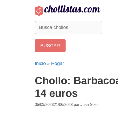
Saltar
al
contenido
Inicio
»
Hogar
Chollo: Barbaco
14 euros
05/09/2023
21/06/2023
por
Juan Solo