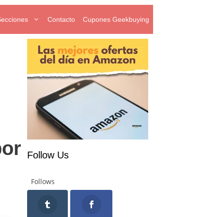
Secciones
Contacto
Cupones Geekbuying
por
Follow Us
Follows