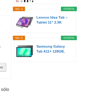
NO. 4
OFERTA
Lenovo Idea Tab –
Tablet 11" 2.5K
5
(MediaTek...
NO. 5
OFERTA
Samsung Galaxy
e
Tab A11+ 128GB,
Tableta con IA...
on
 sólo