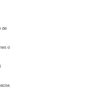
e de
nes o
l
bacoa