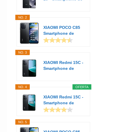
8+256GB...
NO. 2
XIAOMI POCO C85
Smartphone de
6+128GB Negro...
NO. 3
XIAOMI Redmi 15C -
Smartphone de
4+128GB, Cámara...
NO. 4
OFERTA
XIAOMI Redmi 15C -
Smartphone de
4+256GB, Cámara...
NO. 5