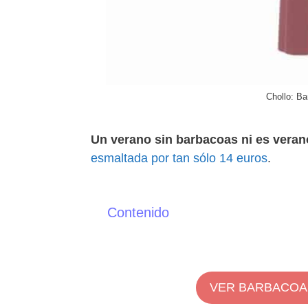
Chollo: B
Un verano sin barbacoas ni es veran
esmaltada por tan sólo 14 euros
.
Contenido
Introducción
Características destacadas
Valoración de los usuarios
VER BARBACOA
Conclusiones