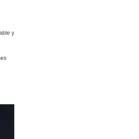
able y
nes