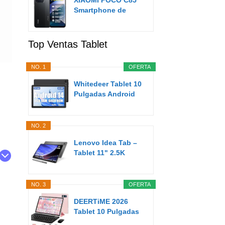
XIAOMI POCO C85
Smartphone de
8+256GB Negro...
Top Ventas Tablet
NO. 1
OFERTA
Whitedeer Tablet 10
Pulgadas Android
Tablet 8GB...
NO. 2
Lenovo Idea Tab –
Tablet 11" 2.5K
(MediaTek...
NO. 3
OFERTA
DEERTiME 2026
Tablet 10 Pulgadas
Android AI...