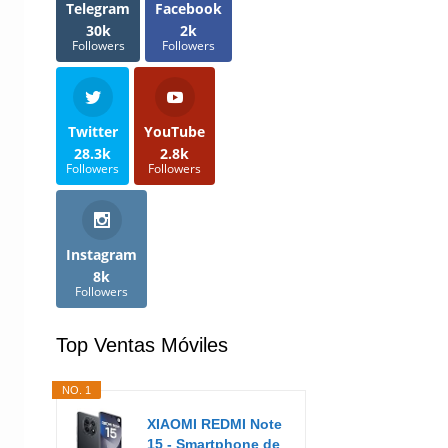
Telegram
Facebook
30k
2k
Followers
Followers
Twitter
YouTube
28.3k
2.8k
Followers
Followers
Instagram
8k
Followers
Top Ventas Móviles
NO. 1
XIAOMI REDMI Note
15 - Smartphone de