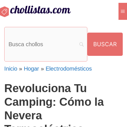
Saltar
M
al
contenido
Inicio
»
Hogar
»
Electrodomésticos
Revoluciona Tu
Camping: Cómo la
Nevera