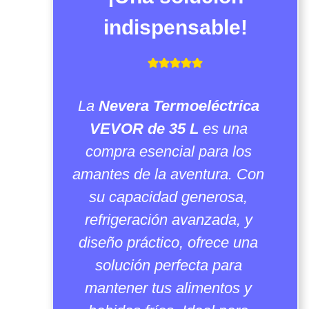
indispensable!
La
Nevera Termoeléctrica
VEVOR de 35 L
es una
compra esencial para los
amantes de la aventura. Con
su capacidad generosa,
refrigeración avanzada, y
diseño práctico, ofrece una
solución perfecta para
mantener tus alimentos y