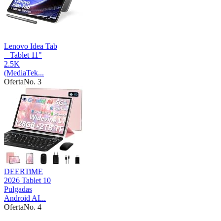
Lenovo Idea Tab
– Tablet 11"
2.5K
(MediaTek...
Oferta
No. 3
DEERTiME
2026 Tablet 10
Pulgadas
Android AI...
Oferta
No. 4