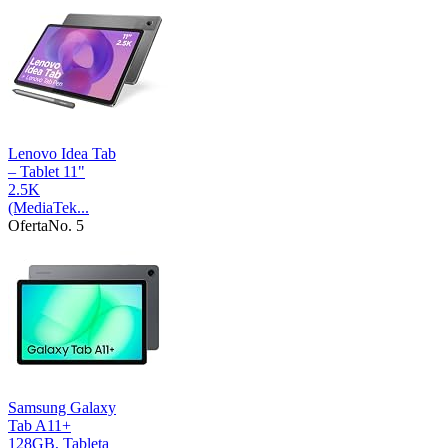
Lenovo Idea Tab
– Tablet 11"
2.5K
(MediaTek...
Oferta
No. 5
Samsung Galaxy
Tab A11+
128GB, Tableta