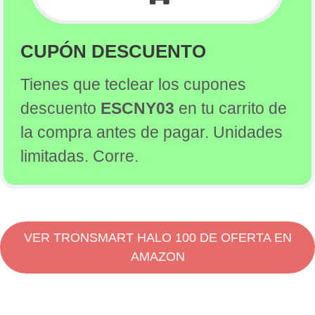
Preguntas Frecuentes sobre el Tronsmart Halo 100
(FAQ)
¿Qué tipo de resistencia al agua tiene el
CUPÓN DESCUENTO
Tronsmart Halo 100 Outdoor Party Speaker?
Tienes que teclear los cupones
¿El Tronsmart Halo 100 permite emparejamiento
con otros altavoces?
descuento
ESCNY03
en tu carrito de
¿Cuál es la duración de la batería del Tronsmart
la compra antes de pagar. Unidades
Halo 100?
limitadas. Corre.
¿El Tronsmart Halo 100 tiene iluminación LED
incorporada?
¿Se puede personalizar el sonido del Tronsmart
Halo 100 a través de una aplicación?
VER TRONSMART HALO 100 DE OFERTA EN
AMAZON