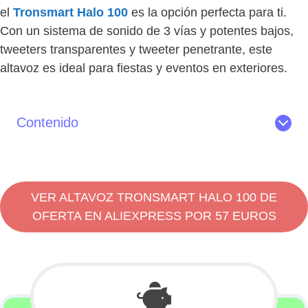
el
Tronsmart Halo 100
es la opción perfecta para ti.
Con un sistema de sonido de 3 vías y potentes bajos,
tweeters transparentes y tweeter penetrante, este
altavoz es ideal para fiestas y eventos en exteriores.
Contenido
Lo mejor del Tronsmart Halo 100
Características del altavoz Tronsmart Halo 100
Diseño
VER ALTAVOZ TRONSMART HALO 100 DE
Conectividad
OFERTA EN ALIEXPRESS POR 57 EUROS
Rendimiento de Sonido
Conclusiones: ¿Merece la pena el Tronsmart Halo 100?
Tronsmart Halo 100 review en vídeo
Dónde comprar el altavoz Tronsmart Halo 100 de oferta
en España