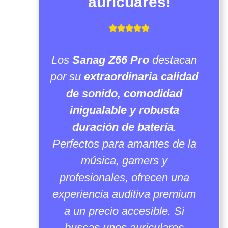
auricuares!
Los
Sanag Z66 Pro
destacan
por su
extraordinaria calidad
de sonido, comodidad
inigualable y robusta
duración de batería
.
Perfectos para amantes de la
música, gamers y
profesionales, ofrecen una
experiencia auditiva premium
a un precio accesible. Si
buscas unos auriculares