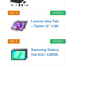
Pulgadas Android
AI...
NO. 4
OFERTA
Lenovo Idea Tab
– Tablet 11" 2.5K
(MediaTek...
NO. 5
OFERTA
Samsung Galaxy
Tab A11+ 128GB,
Tableta con IA...