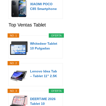
XIAOMI POCO
C85 Smartphone
de 8+256GB
Negro...
Top Ventas Tablet
NO. 1
OFERTA
Whitedeer Tablet
10 Pulgadas
Android Tablet
8GB...
NO. 2
Lenovo Idea Tab
– Tablet 11" 2.5K
(MediaTek...
NO. 3
OFERTA
DEERTiME 2026
Tablet 10