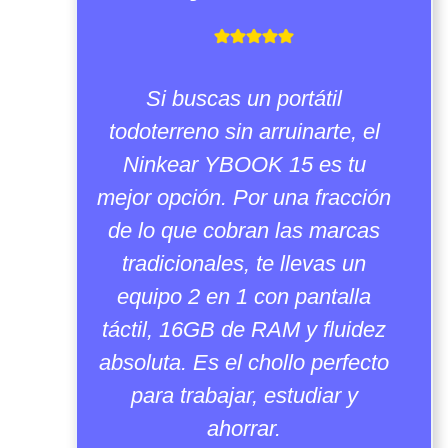
Si buscas un portátil
todoterreno sin arruinarte, el
Ninkear YBOOK 15 es tu
mejor opción. Por una fracción
de lo que cobran las marcas
tradicionales, te llevas un
equipo 2 en 1 con pantalla
táctil, 16GB de RAM y fluidez
absoluta. Es el chollo perfecto
para trabajar, estudiar y
ahorrar.