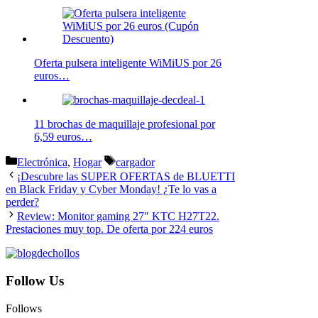
Oferta pulsera inteligente WiMiUS por 26
euros…
11 brochas de maquillaje profesional por
6,59 euros…
Categorías
Etiquetas
Electrónica
,
Hogar
cargador
¡Descubre las SUPER OFERTAS de BLUETTI
en Black Friday y Cyber Monday! ¿Te lo vas a
perder?
Review: Monitor gaming 27″ KTC H27T22.
Prestaciones muy top. De oferta por 224 euros
Follow Us
Follows