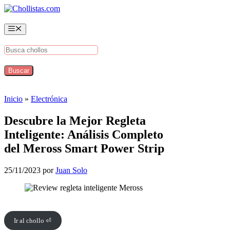
Saltar
al
contenido
Menú
Inicio
»
Electrónica
Descubre la Mejor Regleta
Inteligente: Análisis Completo
del Meross Smart Power Strip
25/11/2023
por
Juan Solo
Ir al chollo ⏎