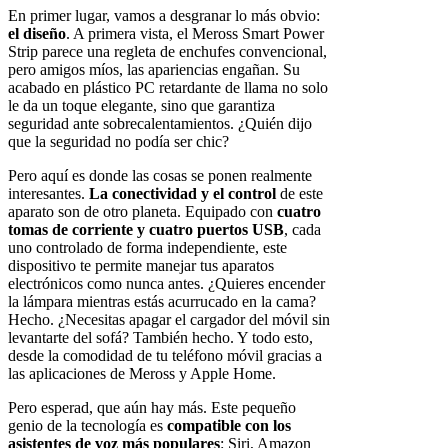
En primer lugar, vamos a desgranar lo más obvio:
el diseño
. A primera vista, el Meross Smart Power
Strip parece una regleta de enchufes convencional,
pero amigos míos, las apariencias engañan. Su
acabado en plástico PC retardante de llama no solo
le da un toque elegante, sino que garantiza
seguridad ante sobrecalentamientos. ¿Quién dijo
que la seguridad no podía ser chic?
Pero aquí es donde las cosas se ponen realmente
interesantes.
La conectividad y el control
de este
aparato son de otro planeta. Equipado con
cuatro
tomas de corriente y cuatro puertos USB
, cada
uno controlado de forma independiente, este
dispositivo te permite manejar tus aparatos
electrónicos como nunca antes. ¿Quieres encender
la lámpara mientras estás acurrucado en la cama?
Hecho. ¿Necesitas apagar el cargador del móvil sin
levantarte del sofá? También hecho. Y todo esto,
desde la comodidad de tu teléfono móvil gracias a
las aplicaciones de Meross y Apple Home.
Pero esperad, que aún hay más. Este pequeño
genio de la tecnología es
compatible con los
asistentes de voz más populares
: Siri, Amazon