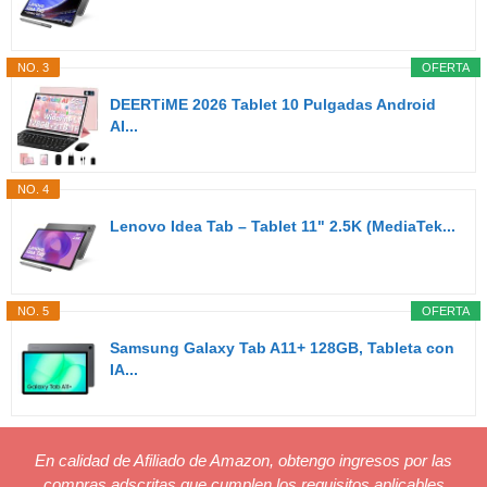
NO. 3
OFERTA
DEERTiME 2026 Tablet 10 Pulgadas Android
AI...
NO. 4
Lenovo Idea Tab – Tablet 11" 2.5K (MediaTek...
NO. 5
OFERTA
Samsung Galaxy Tab A11+ 128GB, Tableta con
IA...
En calidad de Afiliado de Amazon, obtengo ingresos por las
compras adscritas que cumplen los requisitos aplicables