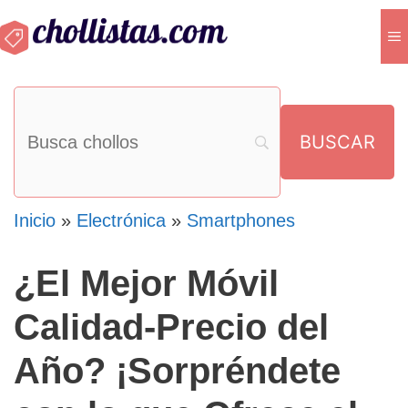
Saltar
M
al
contenido
Inicio
»
Electrónica
»
Smartphones
¿El Mejor Móvil
Calidad-Precio del
Año? ¡Sorpréndete