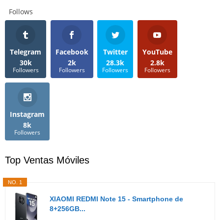
Follows
Telegram
Facebook
Twitter
YouTube
30k
2k
28.3k
2.8k
Followers
Followers
Followers
Followers
Instagram
8k
Followers
Top Ventas Móviles
NO. 1
XIAOMI REDMI Note 15 - Smartphone de
8+256GB...