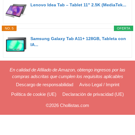
Lenovo Idea Tab – Tablet 11" 2.5K (MediaTek...
NO. 5
OFERTA
Samsung Galaxy Tab A11+ 128GB, Tableta con
IA...
En calidad de Afiliado de Amazon, obtengo ingresos por las
compras adscritas que cumplen los requisitos aplicables
Descargo de responsabilidad
Aviso Legal / Imprint
Política de cookie (UE)
Declaración de privacidad (UE)
©2026 Chollistas.com