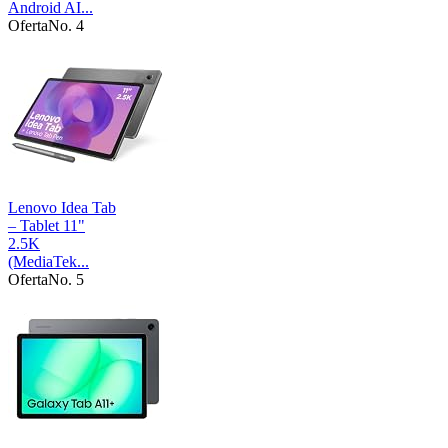
Android AI...
Oferta
No. 4
Lenovo Idea Tab
– Tablet 11"
2.5K
(MediaTek...
Oferta
No. 5