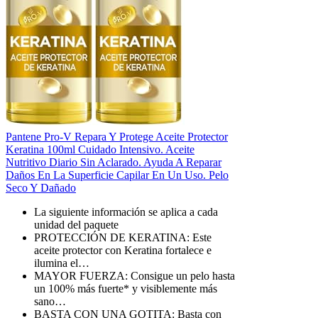
Pantene Pro-V Repara Y Protege Aceite Protector
Keratina 100ml Cuidado Intensivo. Aceite
Nutritivo Diario Sin Aclarado. Ayuda A Reparar
Daños En La Superficie Capilar En Un Uso. Pelo
Seco Y Dañado
La siguiente información se aplica a cada
unidad del paquete
PROTECCIÓN DE KERATINA: Este
aceite protector con Keratina fortalece e
ilumina el…
MAYOR FUERZA: Consigue un pelo hasta
un 100% más fuerte* y visiblemente más
sano…
BASTA CON UNA GOTITA: Basta con