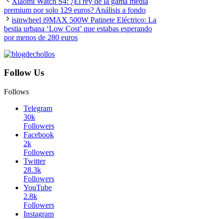
Xiaomi Watch S4: ¿El rey de la gama media
premium por solo 129 euros? Análisis a fondo
isinwheel i9MAX 500W Patinete Eléctrico: La
bestia urbana ‘Low Cost’ que estabas esperando
por menos de 280 euros
Follow Us
Follows
Telegram
30k
Followers
Facebook
2k
Followers
Twitter
28.3k
Followers
YouTube
2.8k
Followers
Instagram