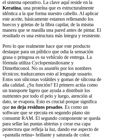
el sistema operativo. La clave aquí reside en la
Keratina
, una proteína que es estructuralmente
idéntica a la que forma nuestro cabello. Al aplicar
este aceite, básicamente estamos rellenando los
huecos y grietas de la fibra capilar, de la misma
manera que se masilla una pared antes de pintar. El
resultado es una estructura más íntegra y resistente.
Pero lo que realmente hace que este producto
destaque para un público que odia la sensación
grasa o pringosa es su vehículo de entrega. La
fórmula utiliza Cyclopentasiloxane y
Dimethiconol. No os asustéis por los nombres
técnicos; traduzcamos esto al lenguaje usuario.
Estos son siliconas volátiles y gomas de silicona de
alta calidad. ¿Su función? El primero actúa como
un transporte ligero que ayuda a distribuir los
nutrientes por todo el pelo y luego, atención al
dato, se evapora. Esto es crucial porque significa
que
no deja residuos pesados
. Es como un
software que se ejecuta en segundo plano sin
consumir RAM. El segundo componente se queda
para sellar las puntas abiertas y crear esa capa
protectora que refleja la luz, dando ese aspecto de
«pantalla retina» brillante y saturada de color.