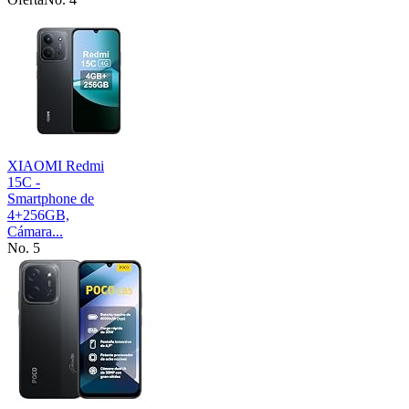
XIAOMI Redmi
15C -
Smartphone de
4+256GB,
Cámara...
No. 5