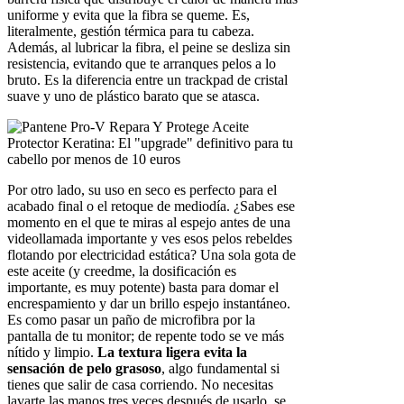
uniforme y evita que la fibra se queme. Es,
literalmente, gestión térmica para tu cabeza.
Además, al lubricar la fibra, el peine se desliza sin
resistencia, evitando que te arranques pelos a lo
bruto. Es la diferencia entre un trackpad de cristal
suave y uno de plástico barato que se atasca.
Por otro lado, su uso en seco es perfecto para el
acabado final o el retoque de mediodía. ¿Sabes ese
momento en el que te miras al espejo antes de una
videollamada importante y ves esos pelos rebeldes
flotando por electricidad estática? Una sola gota de
este aceite (y creedme, la dosificación es
importante, es muy potente) basta para domar el
encrespamiento y dar un brillo espejo instantáneo.
Es como pasar un paño de microfibra por la
pantalla de tu monitor; de repente todo se ve más
nítido y limpio.
La textura ligera evita la
sensación de pelo grasoso
, algo fundamental si
tienes que salir de casa corriendo. No necesitas
lavarte las manos tres veces después de usarlo, se