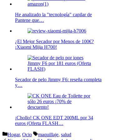
He analizado la "tecnología" capilar de
Pantene que…
¿El Mejor Secador por Menos de 100€?
¡Xiaomi Mijia H700!
Secador de pelo Jimmy F6: reseña completa
y…
¡Chollo! CK ONE EDT 200ML por 34
euros (Oferta FLASH…
Categorías
Etiquetas
Hogar
,
Ocio
maquillaje
,
salud