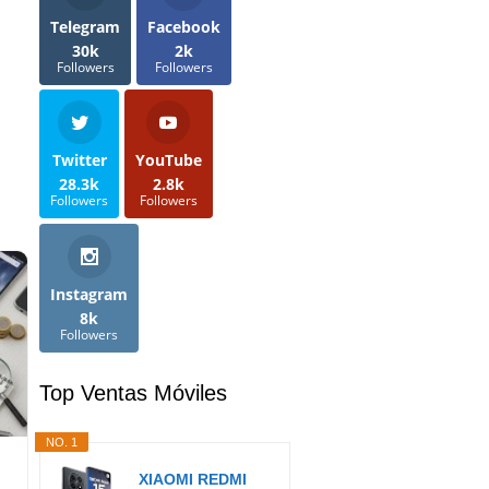
Telegram
Facebook
30k
2k
Followers
Followers
Twitter
YouTube
28.3k
2.8k
Followers
Followers
Instagram
8k
Followers
Top Ventas Móviles
NO. 1
XIAOMI REDMI