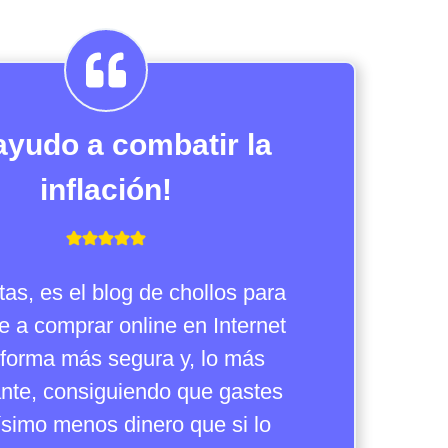
ayudo a combatir la
inflación!
tas, es el blog de chollos para
e a comprar online en Internet
 forma más segura y, lo más
nte, consiguiendo que gastes
simo menos dinero que si lo