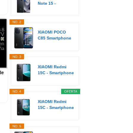
Note 15 -
Smartphone de
8+256GB...
NO. 2
XIAOMI POCO
C85 Smartphone
de 6+128GB
Negro...
NO. 3
XIAOMI Redmi
de
15C - Smartphone
de 4+128GB,
Cámara...
NO. 4
OFERTA
XIAOMI Redmi
15C - Smartphone
de 4+256GB,
Cámara...
NO. 5