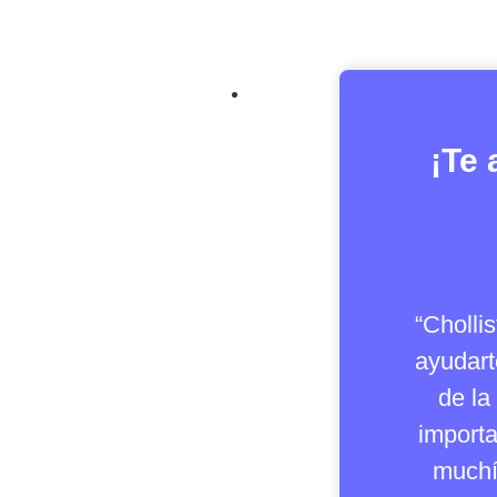
¡Te 
“Chollis
ayudart
de la
importa
muchí