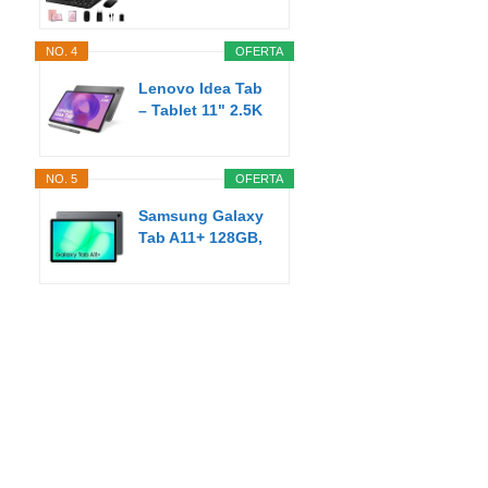
Pulgadas Android
AI...
NO. 4
OFERTA
Lenovo Idea Tab
– Tablet 11" 2.5K
(MediaTek...
NO. 5
OFERTA
Samsung Galaxy
Tab A11+ 128GB,
Tableta con IA...