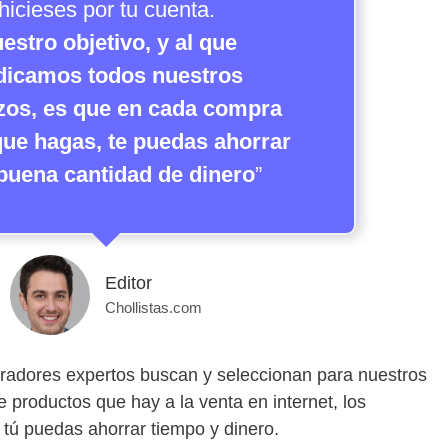
hicieses por tu cuenta.
estro objetivo, y al que
dicamos todos nuestros
zos, es que en cada compra
que hagas, te puedas ahorrar
buena cantidad de dinero
”
Editor
Chollistas.com
radores expertos buscan y seleccionan para nuestros
e productos que hay a la venta en internet, los
 tú puedas ahorrar tiempo y dinero.