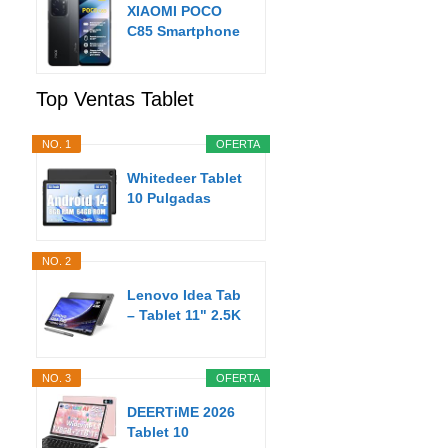
XIAOMI POCO
C85 Smartphone
de 8+256GB
Negro...
Top Ventas Tablet
NO. 1
OFERTA
Whitedeer Tablet
10 Pulgadas
Android Tablet
8GB...
NO. 2
Lenovo Idea Tab
– Tablet 11" 2.5K
(MediaTek...
NO. 3
OFERTA
DEERTiME 2026
Tablet 10