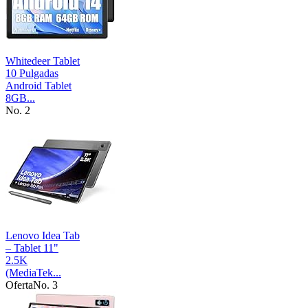
Whitedeer Tablet
10 Pulgadas
Android Tablet
8GB...
No. 2
Lenovo Idea Tab
– Tablet 11"
2.5K
(MediaTek...
Oferta
No. 3