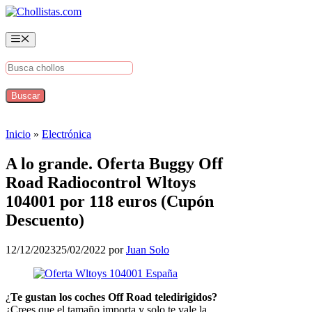
Saltar
al
contenido
Menú
Inicio
»
Electrónica
A lo grande. Oferta Buggy Off
Road Radiocontrol Wltoys
104001 por 118 euros (Cupón
Descuento)
12/12/2023
25/02/2022
por
Juan Solo
¿
Te gustan los coches Off Road teledirigidos?
¿Crees que el tamaño importa y solo te vale la