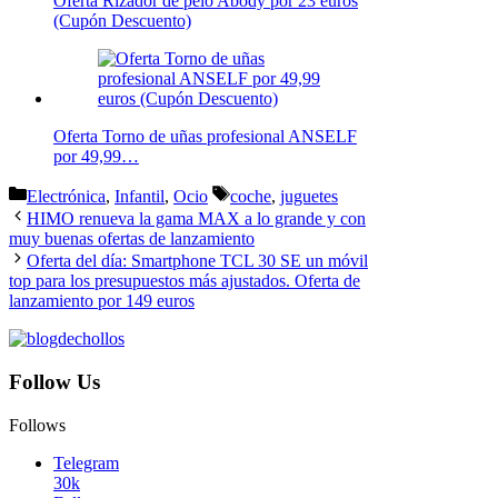
Oferta Rizador de pelo Abody por 23 euros
(Cupón Descuento)
Oferta Torno de uñas profesional ANSELF
por 49,99…
Categorías
Etiquetas
Electrónica
,
Infantil
,
Ocio
coche
,
juguetes
HIMO renueva la gama MAX a lo grande y con
muy buenas ofertas de lanzamiento
Oferta del día: Smartphone TCL 30 SE un móvil
top para los presupuestos más ajustados. Oferta de
lanzamiento por 149 euros
Follow Us
Follows
Telegram
30k