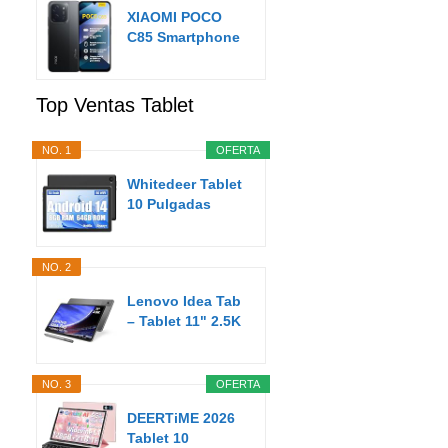
XIAOMI POCO
C85 Smartphone
de 8+256GB
Negro...
Top Ventas Tablet
NO. 1
OFERTA
Whitedeer Tablet
10 Pulgadas
Android Tablet
8GB...
NO. 2
Lenovo Idea Tab
– Tablet 11" 2.5K
(MediaTek...
NO. 3
OFERTA
DEERTiME 2026
Tablet 10