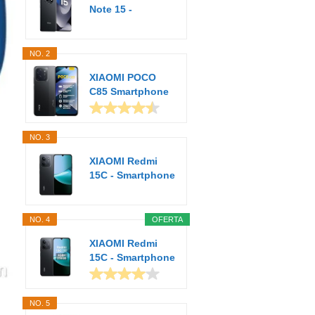
Note 15 -
Smartphone de
8+256GB...
NO. 2
XIAOMI POCO
C85 Smartphone
de 6+128GB
Negro...
NO. 3
XIAOMI Redmi
15C - Smartphone
de 4+128GB,
Cámara...
NO. 4
OFERTA
XIAOMI Redmi
15C - Smartphone
de 4+256GB,
Cámara...
NO. 5