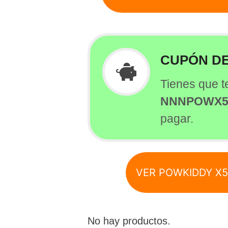
CUPÓN D
Tienes que t
NNNPOWX
pagar.
VER POWKIDDY X
No hay productos.