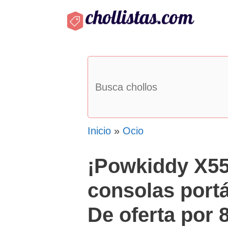
Saltar
al
contenido
Inicio
»
Ocio
¡Powkiddy X55:
consolas portát
De oferta por 