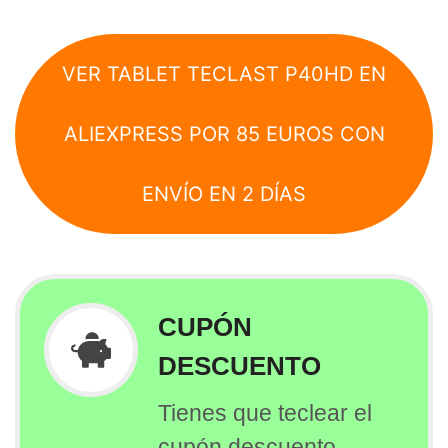
VER TABLET TECLAST P40HD EN
ALIEXPRESS POR 85 EUROS CON
ENVÍO EN 2 DÍAS
CUPÓN
DESCUENTO
Tienes que teclear el
cupón descuento