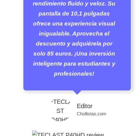
rendimiento fluido y veloz. Su
pantalla de 10,1 pulgadas
ofrece una experiencia visual
inigualable. Aprovecha el
descuento y adquiérela por
solo 85 euros. ¡Una inversión
inteligente para estudiantes y
profesionales!
Editor
Chollistas.com