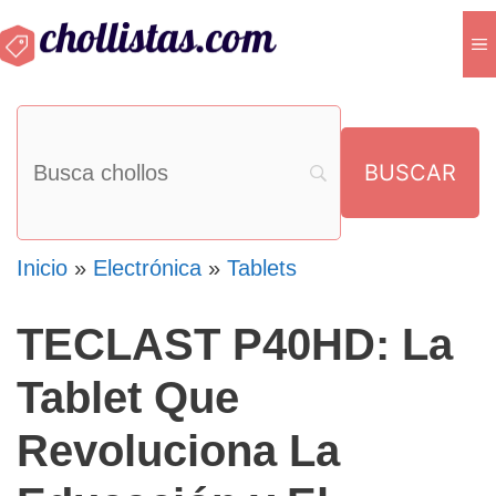
Saltar
M
al
contenido
Inicio
»
Electrónica
»
Tablets
TECLAST P40HD: La
Tablet Que
Revoluciona La