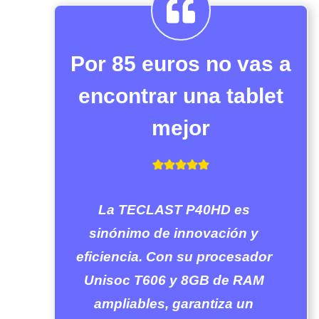
Por 85 euros no vas a
encontrar una tablet
mejor
La TECLAST P40HD es
sinónimo de innovación y
eficiencia. Con su procesador
Unisoc T606 y 8GB de RAM
ampliables, garantiza un