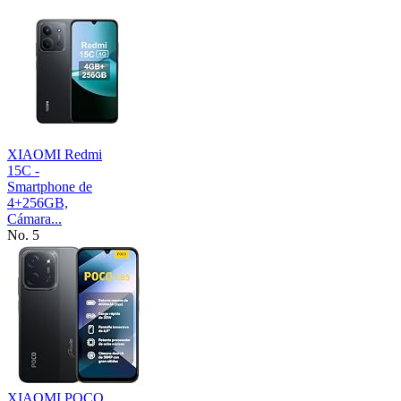
XIAOMI Redmi
15C -
Smartphone de
4+256GB,
Cámara...
No. 5
XIAOMI POCO