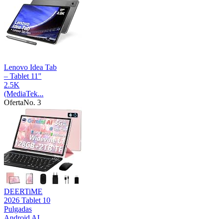
Lenovo Idea Tab
– Tablet 11"
2.5K
(MediaTek...
Oferta
No. 3
DEERTiME
2026 Tablet 10
Pulgadas
Android AI...