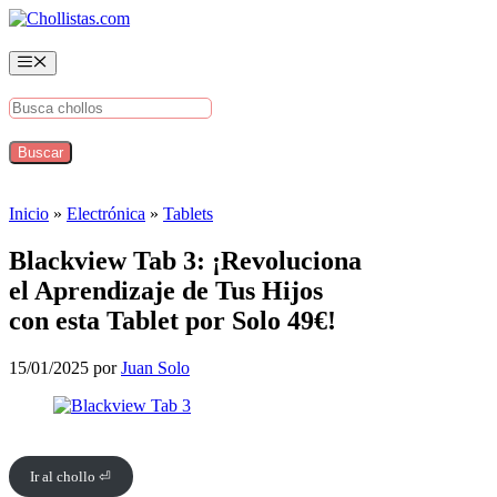
Saltar
al
contenido
Menú
Inicio
»
Electrónica
»
Tablets
Blackview Tab 3: ¡Revoluciona
el Aprendizaje de Tus Hijos
con esta Tablet por Solo 49€!
15/01/2025
por
Juan Solo
Ir al chollo ⏎