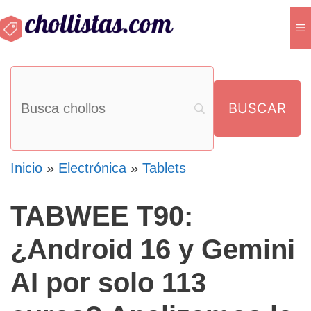
Saltar
M
al
contenido
Inicio
»
Electrónica
»
Tablets
TABWEE T90:
¿Android 16 y Gemini
AI por solo 113