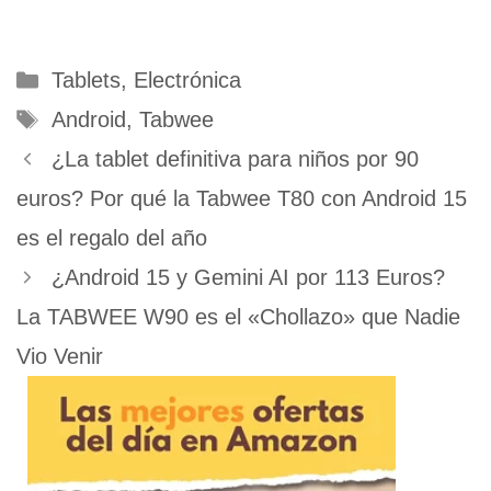
Categorías
Tablets
,
Electrónica
Etiquetas
Android
,
Tabwee
¿La tablet definitiva para niños por 90
euros? Por qué la Tabwee T80 con Android 15
es el regalo del año
¿Android 15 y Gemini AI por 113 Euros?
La TABWEE W90 es el «Chollazo» que Nadie
Vio Venir