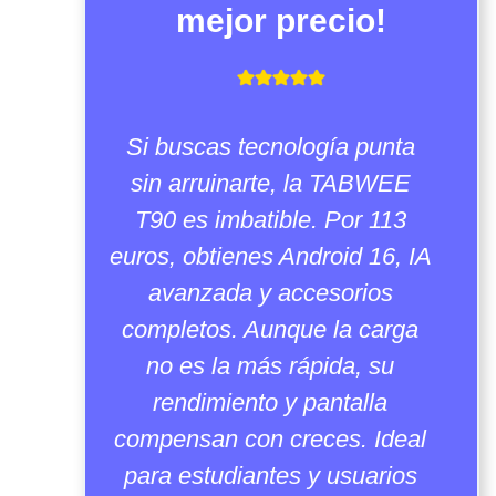
mejor precio!
Si buscas tecnología punta
sin arruinarte, la TABWEE
T90 es imbatible. Por 113
euros, obtienes Android 16, IA
avanzada y accesorios
completos. Aunque la carga
no es la más rápida, su
rendimiento y pantalla
compensan con creces. Ideal
para estudiantes y usuarios